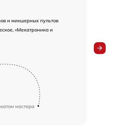
ров и микшерных пультов
еское, «Мехатроника и
икатом мастера