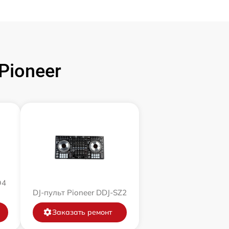
Pioneer
O4
DJ-пульт Pioneer DDJ-SZ2
Заказать ремонт