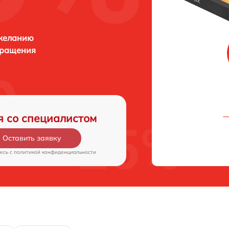
 желанию
бращения
я со специалистом
Оставить заявку
есь c
политикой конфиденциальности