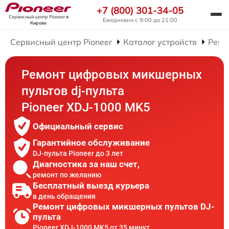
+7 (800) 301-34-05
Сервисный центр Pioneer
в
Ежедневно с 9:00 до 21:00
Кирове
Сервисный центр Pioneer
Каталог устройств
Ремо
Ремонт цифровых микшерных
пультов dj-пульта
Pioneer XDJ-1000 MK5
Официальный сервис
Гарантийное обслуживание
DJ-пульта Pioneer до 3 лет
Диагностика за наш счет,
ремонт по желанию
Бесплатный выезд курьера
в день обращения
Ремонт цифровых микшерных пультов DJ-
пульта
Pioneer XDJ-1000 MK5 от 35 минут