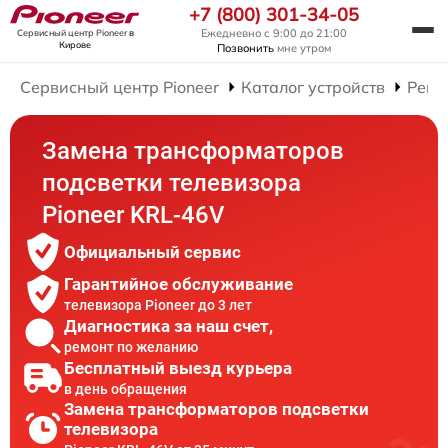
+7 (800) 301-34-05
Ежедневно с 9:00 до 21:00
Сервисный центр Pioneer
в
Кирове
Позвонить
мне утром
Сервисный центр Pioneer
Каталог устройств
Ремо
Замена трансформаторов
подсветки телевизора
Pioneer KRL-46V
Официальный сервис
Гарантийное обслуживание
телевизора Pioneer до 3 лет
Диагностика за наш счет,
ремонт по желанию
Бесплатный выезд курьера
в день обращения
Замена трансформаторов подсветки
телевизора