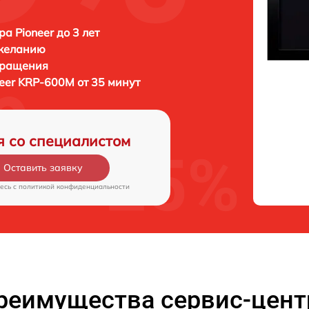
а Pioneer до 3 лет
 желанию
бращения
eer KRP-600M от 35 минут
я со специалистом
Оставить заявку
есь c
политикой конфиденциальности
реимущества сервис-цент