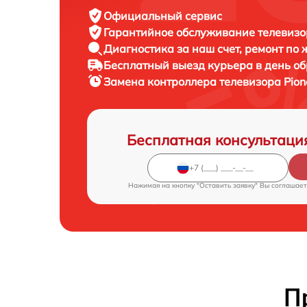
Официальный сервис
Гарантийное обслуживание
телевизор
Диагностика за наш счет,
ремонт по
Бесплатный выезд курьера
в день о
Замена контроллера телевизора
Pion
Бесплатная консультаци
Нажимая на кнопку "Оставить заявку" Вы соглашает
П