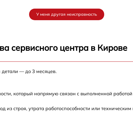
от 60 мин
У меня другая неисправность
от 60 мин
от 60 мин
ва сервисного центра в Кирове
от 60 мин
 детали — до 3 месяцев.
от 60 мин
XD
от 60 мин
ости, который напрямую связан с выполненной работой
от 60 мин
 из строя, утрата работоспособности или техническим
от 60 мин