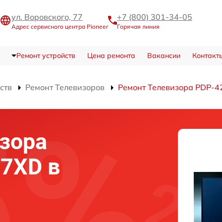
ул. Воровского, 77
+7 (800) 301-34-05
Адрес сервисного центра Pioneer
Горячая линия
Ремонт устройств
Цена ремонта
Вакансии
Контакт
ств
Ремонт Телевизоров
Ремонт Телевизора PDP-
зора
27XD в