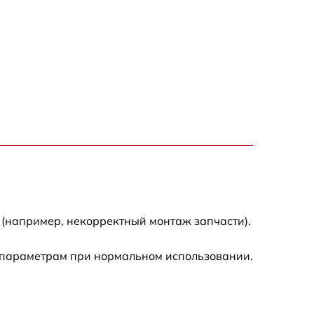
1200 р
1200 р
1000 р
1800 р
900 р
1200 р
 (например, некорректный монтаж запчасти).
1300 р
 параметрам при нормальном использовании.
1000 р