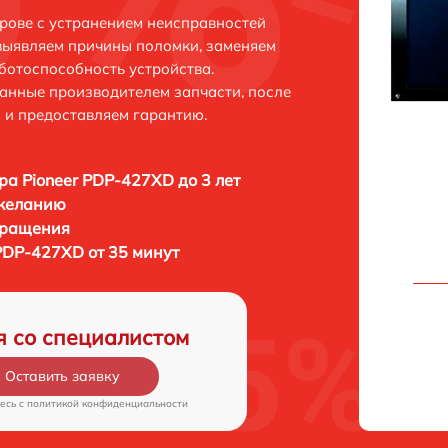
рове с устранением неисправностей
выявляем причины поломки, заменяем
ботоспособность устройства.
анные производителем запчасти, после
 и предоставляем гарантию.
ра Pioneer PDP-427XD до 3 лет
 желанию
бращения
PDP-427XD от 35 минут
я со специалистом
Оставить заявку
есь c
политикой конфиденциальности