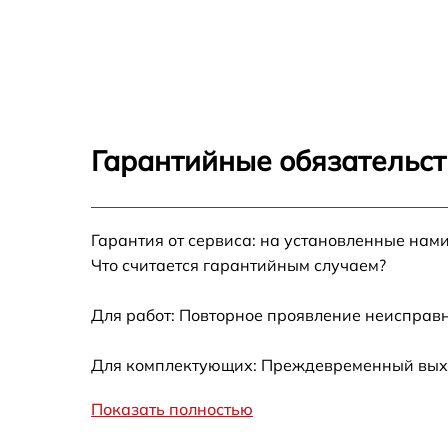
Замена USB порта Pioneer PDP-427XD
Замена разъёмов (HDMI, DVI, Дисплей
порта) Pioneer PDP-427XD
Замена модуля Wi-Fi Pioneer PDP-427XD
Гарантийные обязательст
Ремонт цепи питания Pioneer PDP-427XD
Прошивка блока управления Pioneer PDP-
Гарантия от сервиса: на установленные нами
427XD
Что считается гарантийным случаем?
Замена лампы подсветки Pioneer PDP-427
Для работ: Повторное проявление неисправн
Замена контроллера Pioneer PDP-427XD
Для комплектующих: Преждевременный выход
Ремонт блока управления Pioneer PDP-
Показать полностью
427XD