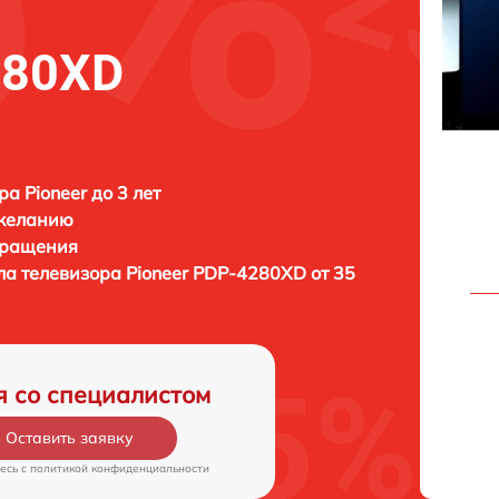
280XD
а Pioneer до 3 лет
 желанию
бращения
ла телевизора
Pioneer PDP-4280XD от 35
я со специалистом
Оставить заявку
есь c
политикой конфиденциальности