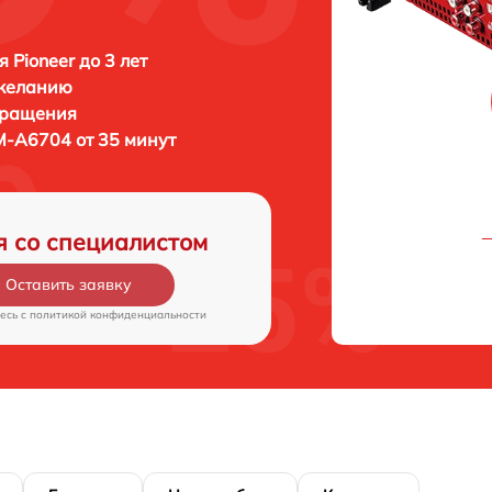
 Pioneer до 3 лет
 желанию
бращения
M-A6704 от 35 минут
я со специалистом
Оставить заявку
есь c
политикой конфиденциальности