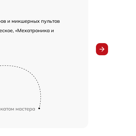
ров и микшерных пультов
еское, «Мехатроника и
икатом мастера