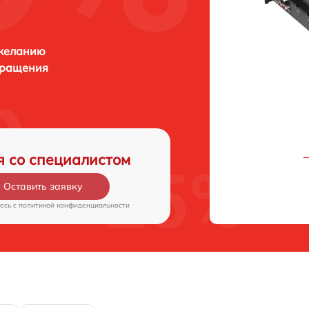
 желанию
бращения
я со специалистом
Оставить заявку
есь c
политикой конфиденциальности